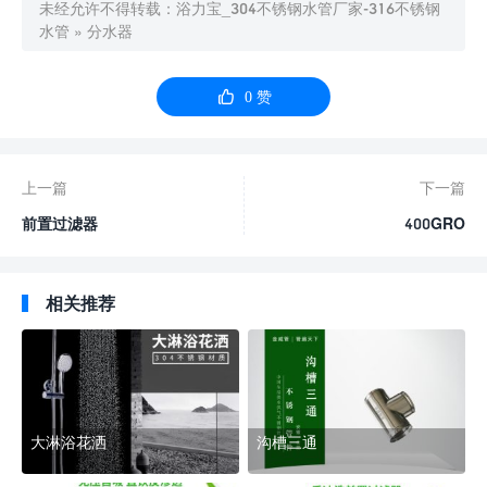
未经允许不得转载：
浴力宝_304不锈钢水管厂家-316不锈钢
水管
»
分水器

0
赞
上一篇
下一篇
前置过滤器
400GRO
相关推荐
大淋浴花洒
沟槽三通