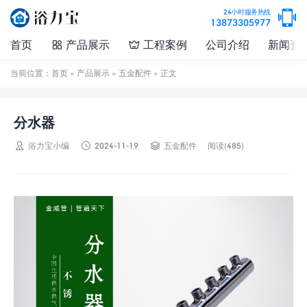

24小时服务热线
13873305977
首页
产品展示
工程案例
公司介绍
新闻资


当前位置：
首页
»
产品展示
»
五金配件
» 正文
分水器



浴力宝小编
2024-11-19
五金配件
阅读(485)